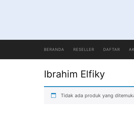
Langsung
ke
konten
BERANDA
RESELLER
DAFTAR
A
Ibrahim Elfiky
Tidak ada produk yang ditemuka