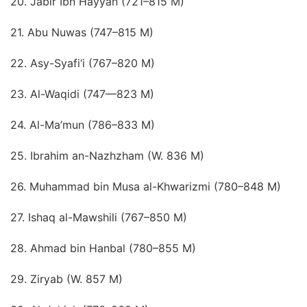
20. Jabir Ibn Hayyan (721–815 M)
21. Abu Nuwas (747–815 M)
22. Asy-Syafi‘i (767–820 M)
23. Al-Waqidi (747—823 M)
24. Al-Ma’mun (786–833 M)
25. Ibrahim an-Nazhzham (W. 836 M)
26. Muhammad bin Musa al-Khwarizmi (780–848 M)
27. Ishaq al-Mawshili (767–850 M)
28. Ahmad bin Hanbal (780–855 M)
29. Ziryab (W. 857 M)