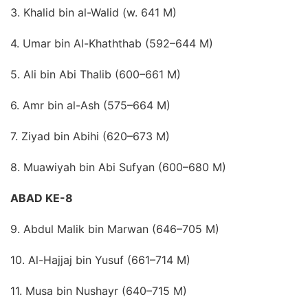
3. Khalid bin al-Walid (w. 641 M)
4. Umar bin Al-Khaththab (592–644 M)
5. Ali bin Abi Thalib (600–661 M)
6. Amr bin al-Ash (575–664 M)
7. Ziyad bin Abihi (620–673 M)
8. Muawiyah bin Abi Sufyan (600–680 M)
ABAD KE-8
9. Abdul Malik bin Marwan (646–705 M)
10. Al-Hajjaj bin Yusuf (661–714 M)
11. Musa bin Nushayr (640–715 M)