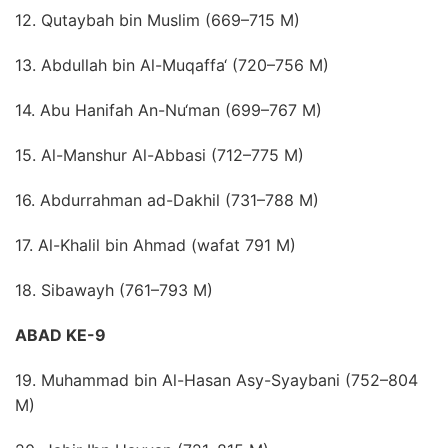
12. Qutaybah bin Muslim (669–715 M)
13. Abdullah bin Al-Muqaffa‘ (720–756 M)
14. Abu Hanifah An-Nu‘man (699–767 M)
15. Al-Manshur Al-Abbasi (712–775 M)
16. Abdurrahman ad-Dakhil (731–788 M)
17. Al-Khalil bin Ahmad (wafat 791 M)
18. Sibawayh (761–793 M)
ABAD KE-9
19. Muhammad bin Al-Hasan Asy-Syaybani (752–804
M)