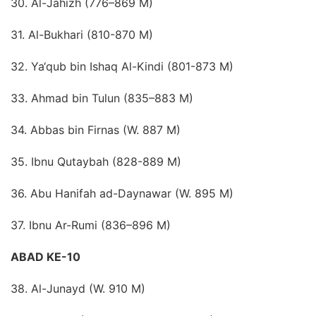
30. Al-Jahizh (776–869 M)
31. Al-Bukhari (810-870 M)
32. Ya‘qub bin Ishaq Al-Kindi (801-873 M)
33. Ahmad bin Tulun (835–883 M)
34. Abbas bin Firnas (W. 887 M)
35. Ibnu Qutaybah (828-889 M)
36. Abu Hanifah ad-Daynawar (W. 895 M)
37. Ibnu Ar-Rumi (836–896 M)
ABAD KE-10
38. Al-Junayd (W. 910 M)