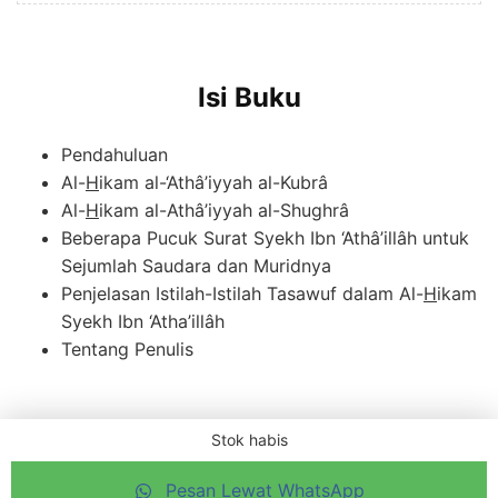
Isi Buku
Pendahuluan
Al-
H
ikam al-‘Athâ’iyyah al-Kubrâ
Al-
H
ikam al-Athâ’iyyah al-Shughrâ
Beberapa Pucuk Surat Syekh Ibn ‘Athâ’illâh untuk
Sejumlah Saudara dan Muridnya
Penjelasan Istilah-Istilah Tasawuf dalam Al-
H
ikam
Syekh Ibn ‘Atha’illâh
Tentang Penulis
Stok habis
Perlu bantuan?
Copyright © 2026 Layanan Reseller Penerbit Qaf
Pesan Lewat WhatsApp