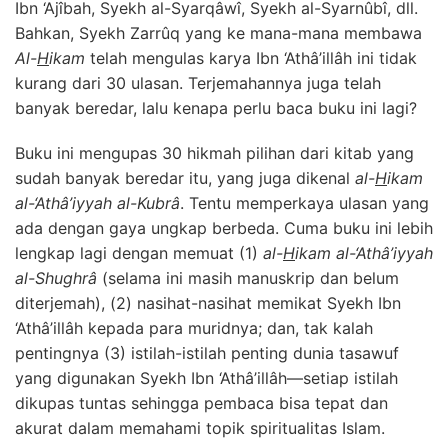
Ibn ‘Ajîbah, Syekh al-Syarqâwî, Syekh al-Syarnûbî, dll.
Bahkan, Syekh Zarrûq yang ke mana-mana membawa
Al-
H
ikam
telah mengulas karya Ibn ‘Athâ’illâh ini tidak
kurang dari 30 ulasan. Terjemahannya juga telah
banyak beredar, lalu kenapa perlu baca buku ini lagi?
Buku ini mengupas 30 hikmah pilihan dari kitab yang
sudah banyak beredar itu, yang juga dikenal
al-
H
ikam
al-‘Athâ’iyyah al-Kubrâ
. Tentu memperkaya ulasan yang
ada dengan gaya ungkap berbeda. Cuma buku ini lebih
lengkap lagi dengan memuat (1)
al-
H
ikam al-‘Athâ’iyyah
al-Shughrâ
(selama ini masih manuskrip dan belum
diterjemah), (2) nasihat-nasihat memikat Syekh Ibn
‘Athâ’illâh kepada para muridnya; dan, tak kalah
pentingnya (3) istilah-istilah penting dunia tasawuf
yang digunakan Syekh Ibn ‘Athâ’illâh—setiap istilah
dikupas tuntas sehingga pembaca bisa tepat dan
akurat dalam memahami topik spiritualitas Islam.