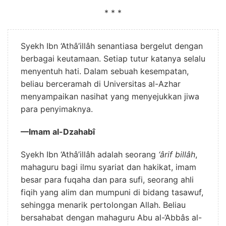
* * *
Syekh Ibn ‘Athâ’illâh senantiasa bergelut dengan
berbagai keutamaan. Setiap tutur katanya selalu
menyentuh hati. Dalam sebuah kesempatan,
beliau berceramah di Universitas al-Azhar
menyampaikan nasihat yang menyejukkan jiwa
para penyimaknya.
—Imam al-Dzahabî
Syekh Ibn ‘Athâ’illâh adalah seorang
‘ârif billâh
,
mahaguru bagi ilmu syariat dan hakikat, imam
besar para fuqaha dan para sufi, seorang ahli
fiqih yang alim dan mumpuni di bidang tasawuf,
sehingga menarik pertolongan Allah. Beliau
bersahabat dengan mahaguru Abu al-‘Abbâs al-