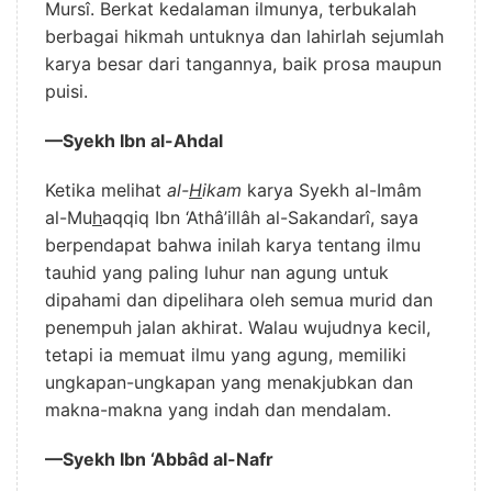
Mursî. Berkat kedalaman ilmunya, terbukalah
berbagai hikmah untuknya dan lahirlah sejumlah
karya besar dari tangannya, baik prosa maupun
puisi.
—Syekh Ibn al-Ahdal
Ketika melihat
al-
H
ikam
karya Syekh al-Imâm
al-Mu
h
aqqiq Ibn ‘Athâ’illâh al-Sakandarî, saya
berpendapat bahwa inilah karya tentang ilmu
tauhid yang paling luhur nan agung untuk
dipahami dan dipelihara oleh semua murid dan
penempuh jalan akhirat. Walau wujudnya kecil,
tetapi ia memuat ilmu yang agung, memiliki
ungkapan-ungkapan yang menakjubkan dan
makna-makna yang indah dan mendalam.
—Syekh Ibn ‘Abbâd al-Nafr