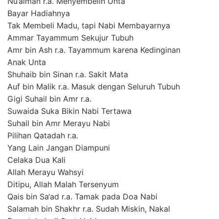
Nu‘aiman r.a. Menyembelih Unta
Bayar Hadiahnya
Tak Membeli Madu, tapi Nabi Membayarnya
Ammar Tayammum Sekujur Tubuh
Amr bin Ash r.a. Tayammum karena Kedinginan
Anak Unta
Shuhaib bin Sinan r.a. Sakit Mata
Auf bin Malik r.a. Masuk dengan Seluruh Tubuh
Gigi Suhail bin Amr r.a.
Suwaida Suka Bikin Nabi Tertawa
Suhail bin Amr Merayu Nabi
Pilihan Qatadah r.a.
Yang Lain Jangan Diampuni
Celaka Dua Kali
Allah Merayu Wahsyi
Ditipu, Allah Malah Tersenyum
Qais bin Sa‘ad r.a. Tamak pada Doa Nabi
Salamah bin Shakhr r.a. Sudah Miskin, Nakal