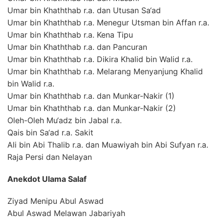
Umar bin Khaththab r.a. dan Utusan Sa‘ad
Umar bin Khaththab r.a. Menegur Utsman bin Affan r.a.
Umar bin Khaththab r.a. Kena Tipu
Umar bin Khaththab r.a. dan Pancuran
Umar bin Khaththab r.a. Dikira Khalid bin Walid r.a.
Umar bin Khaththab r.a. Melarang Menyanjung Khalid
bin Walid r.a.
Umar bin Khaththab r.a. dan Munkar-Nakir (1)
Umar bin Khaththab r.a. dan Munkar-Nakir (2)
Oleh-Oleh Mu‘adz bin Jabal r.a.
Qais bin Sa‘ad r.a. Sakit
Ali bin Abi Thalib r.a. dan Muawiyah bin Abi Sufyan r.a.
Raja Persi dan Nelayan
Anekdot Ulama Salaf
Ziyad Menipu Abul Aswad
Abul Aswad Melawan Jabariyah