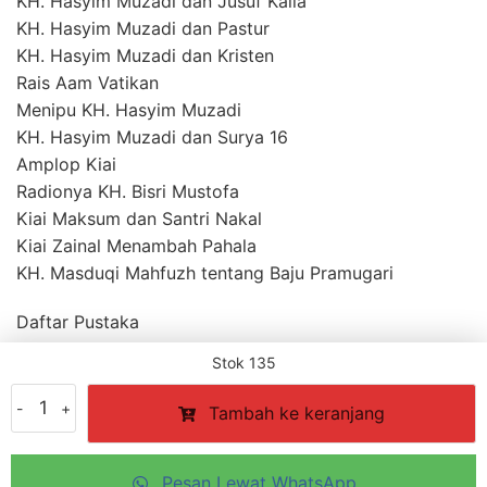
KH. Hasyim Muzadi dan Jusuf Kalla
KH. Hasyim Muzadi dan Pastur
KH. Hasyim Muzadi dan Kristen
Rais Aam Vatikan
Menipu KH. Hasyim Muzadi
KH. Hasyim Muzadi dan Surya 16
Amplop Kiai
Radionya KH. Bisri Mustofa
Kiai Maksum dan Santri Nakal
Kiai Zainal Menambah Pahala
KH. Masduqi Mahfuzh tentang Baju Pramugari
Daftar Pustaka
Tentang Penulis
Stok 135
Kuantitas
Tambah ke keranjang
Biarkan
Hatimu
Perlu bantuan?
Tertawa
Copyright © 2026 Layanan Reseller Penerbit Qaf
Pesan Lewat WhatsApp