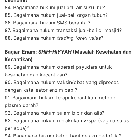
84. Bagaimana hukum jual beli air susu ibu?
85. Bagaimana hukum jual-beli organ tubuh?
86. Bagaimana hukum SMS berantai?
87. Bagaimana hukum transaksi jual-beli di masjid?
88. Bagaimana hukum
trading forex valas
?
Bagian Enam:
SHI
H
–
H
IYYAH
(Masalah Kesehatan dan
Kecantikan)
89. Bagaimana hukum operasi payudara untuk
kesehatan dan kecantikan?
90. Bagaimana hukum vaksin/obat yang diproses
dengan katalisator enzim babi?
91. Bagaimana hukum terapi kecantikan metode
plasma darah?
92. Bagaimana hukum sulam bibir dan alis?
93. Bagaimana hukum melakukan v-spa (vagina solus
per aqua)?
94. Bagamana hukum kebiri bagi pelaku pedofilia?