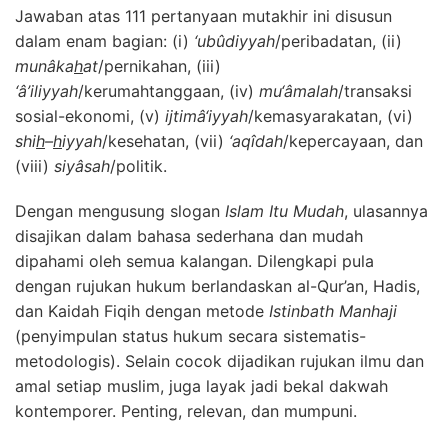
Jawaban atas 111 pertanyaan mutakhir ini disusun
dalam enam bagian: (i)
‘
u
bûdiyyah
/peribadatan, (ii)
m
unâka
h
at
/pernikahan, (iii)
‘â’iliyyah
/kerumahtanggaan, (iv)
m
u‘âmalah
/transaksi
sosial-ekonomi, (v)
i
jtimâ‘iyyah
/kemasyarakatan, (vi)
s
hi
h
–
h
iyyah
/kesehatan, (vii)
‘
a
qîdah
/kepercayaan, dan
(viii)
s
iyâsah
/politik.
Dengan mengusung slogan
Islam Itu Mudah
, ulasannya
disajikan dalam bahasa sederhana dan mudah
dipahami oleh semua kalangan. Dilengkapi pula
dengan rujukan hukum berlandaskan al-Qur’an, Hadis,
dan Kaidah Fiqih dengan metode
Istinbath Manhaji
(penyimpulan status hukum secara sistematis-
metodologis). Selain cocok dijadikan rujukan ilmu dan
amal setiap muslim, juga layak jadi bekal dakwah
kontemporer. Penting, relevan, dan mumpuni.