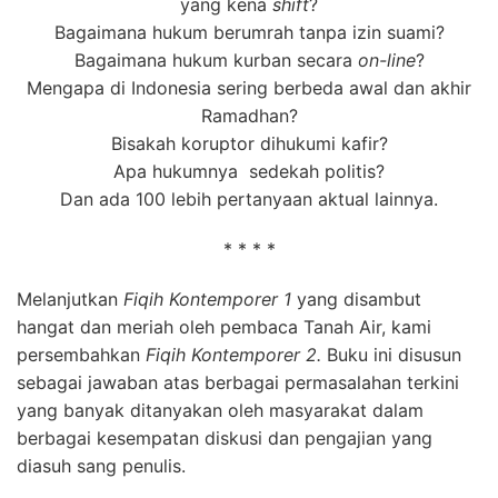
yang kena
shift
?
Bagaimana hukum berumrah tanpa izin suami?
Bagaimana hukum kurban secara
o
n-
l
i
n
e
?
Mengapa di Indonesia sering berbeda awal dan akhir
Ramadhan?
Bisakah koruptor dihukumi kafir?
Apa hukumnya sedekah politis?
Dan ada 100 lebih pertanyaan aktual lainnya.
* * * *
Melanjutkan
Fiqih Kontemporer 1
yang disambut
hangat dan meriah oleh pembaca Tanah Air, kami
persembahkan
Fiqih Kontemporer 2.
Buku ini disusun
sebagai jawaban atas berbagai permasalahan terkini
yang banyak ditanyakan oleh masyarakat dalam
berbagai kesempatan diskusi dan pengajian yang
diasuh sang penulis.