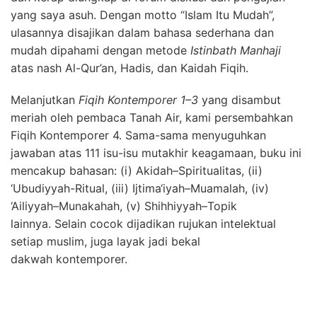
yang saya asuh. Dengan motto “Islam Itu Mudah”,
ulasannya disajikan dalam bahasa sederhana dan
mudah dipahami dengan metode
Istinbath Manhaji
atas nash Al-Qur’an, Hadis, dan Kaidah Fiqih.
Melanjutkan
Fiqih Kontemporer 1–3
yang disambut
meriah oleh pembaca Tanah Air, kami persembahkan
Fiqih Kontemporer 4. Sama-sama menyuguhkan
jawaban atas 111 isu-isu mutakhir keagamaan, buku ini
mencakup bahasan: (i) Akidah–Spiritualitas, (ii)
‘Ubudiyyah-Ritual, (iii) Ijtima‘iyah–Muamalah, (iv)
‘Ailiyyah–Munakahah, (v) Shihhiyyah–Topik
lainnya. Selain cocok dijadikan rujukan intelektual
setiap muslim, juga layak jadi bekal
dakwah kontemporer.