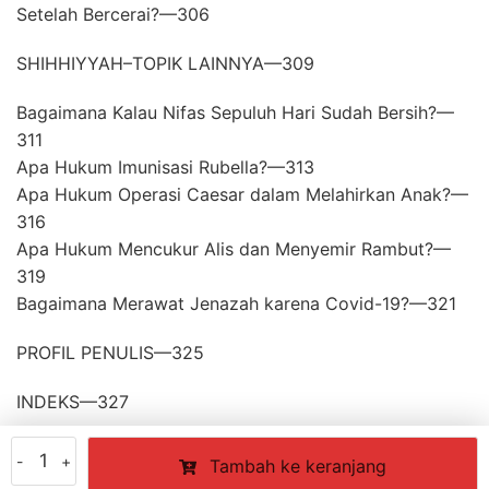
Setelah Bercerai?—306
SHIHHIYYAH–TOPIK LAINNYA—309
Bagaimana Kalau Nifas Sepuluh Hari Sudah Bersih?—
311
Apa Hukum Imunisasi Rubella?—313
Apa Hukum Operasi Caesar dalam Melahirkan Anak?—
316
Apa Hukum Mencukur Alis dan Menyemir Rambut?—
319
Bagaimana Merawat Jenazah karena Covid-19?—321
PROFIL PENULIS—325
INDEKS—327
Kuantitas
Tambah ke keranjang
Fiqih