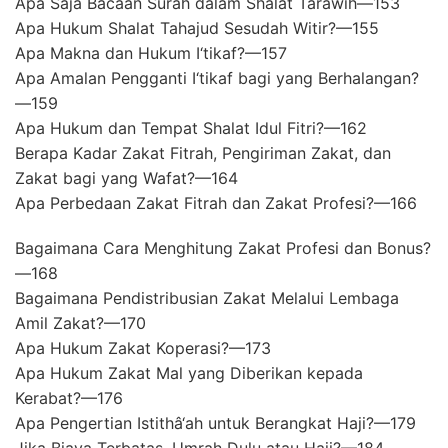
Apa Saja Bacaan Surah dalam Shalat Tarawih—153
Apa Hukum Shalat Tahajud Sesudah Witir?—155
Apa Makna dan Hukum I‘tikaf?—157
Apa Amalan Pengganti I‘tikaf bagi yang Berhalangan?
—159
Apa Hukum dan Tempat Shalat Idul Fitri?—162
Berapa Kadar Zakat Fitrah, Pengiriman Zakat, dan
Zakat bagi yang Wafat?—164
Apa Perbedaan Zakat Fitrah dan Zakat Profesi?—166
Bagaimana Cara Menghitung Zakat Profesi dan Bonus?
—168
Bagaimana Pendistribusian Zakat Melalui Lembaga
Amil Zakat?—170
Apa Hukum Zakat Koperasi?—173
Apa Hukum Zakat Mal yang Diberikan kepada
Kerabat?—176
Apa Pengertian Istithâ‘ah untuk Berangkat Haji?—179
Jika Biaya Terbatas, Umrah Dulu atau Haji?—184