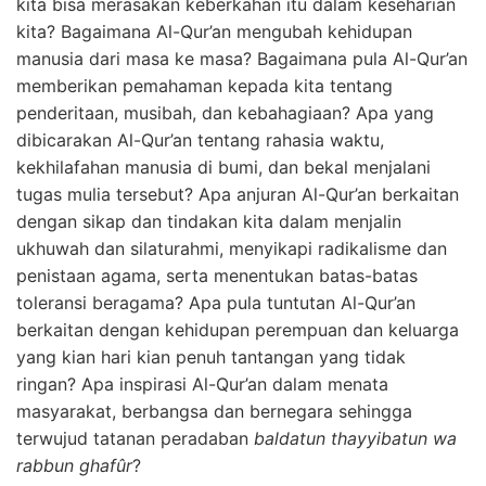
kita bisa merasakan keberkahan itu dalam keseharian
kita? Bagaimana Al-Qur’an mengubah kehidupan
manusia dari masa ke masa? Bagaimana pula Al-Qur’an
memberikan pemahaman kepada kita tentang
penderitaan, musibah, dan kebahagiaan? Apa yang
dibicarakan Al-Qur’an tentang rahasia waktu,
kekhilafahan manusia di bumi, dan bekal menjalani
tugas mulia tersebut? Apa anjuran Al-Qur’an berkaitan
dengan sikap dan tindakan kita dalam menjalin
ukhuwah dan silaturahmi, menyikapi radikalisme dan
penistaan agama, serta menentukan batas-batas
toleransi beragama? Apa pula tuntutan Al-Qur’an
berkaitan dengan kehidupan perempuan dan keluarga
yang kian hari kian penuh tantangan yang tidak
ringan? Apa inspirasi Al-Qur’an dalam menata
masyarakat, berbangsa dan bernegara sehingga
terwujud tatanan peradaban
baldatun thayyibatun wa
rabbun ghafûr
?