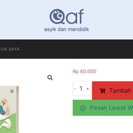
KUN SAYA
Rp
60.000
Kuantitas
Tambah 
Ketika
Rasul
Mendidik
Pesan Lewat W