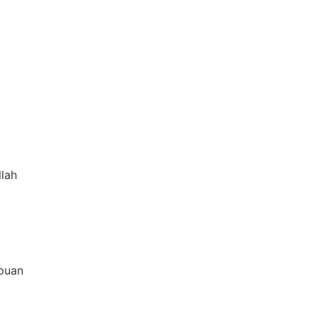
lah
puan