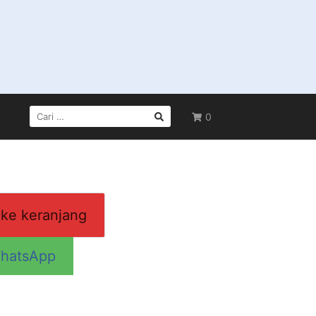
CARI
0
UNTUK:
ke keranjang
hatsApp