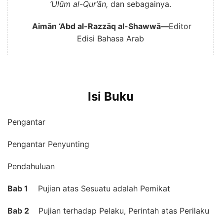
‘Ulūm al-Qur’ān,
dan sebagainya.
Aimān ‘Abd al-Razzāq al-Shawwā—
Editor
Edisi Bahasa Arab
Isi Buku
Pengantar
Pengantar Penyunting
Pendahuluan
Bab 1
Pujian atas Sesuatu adalah Pemikat
Bab 2
Pujian terhadap Pelaku, Perintah atas Perilaku