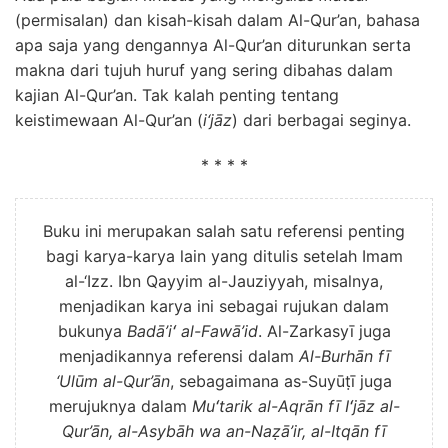
(permisalan) dan kisah-kisah dalam Al-Qur’an, bahasa
apa saja yang dengannya Al-Qur’an diturunkan serta
makna dari tujuh huruf yang sering dibahas dalam
kajian Al-Qur’an. Tak kalah penting tentang
keistimewaan Al-Qur’an (
i‘jāz
) dari berbagai seginya.
* * * *
Buku ini merupakan salah satu referensi penting
bagi karya-karya lain yang ditulis setelah Imam
al-‘Izz. Ibn Qayyim al-Jauziyyah, misalnya,
menjadikan karya ini sebagai rujukan dalam
bukunya
Badā’iʻ al-Fawā’id
. Al-Zarkasyī juga
menjadikannya referensi dalam
Al-Burhān fī
‘Ulūm al-Qur’ān
, sebagaimana as-Suyūṭī juga
merujuknya dalam
Muʻtarik al-Aqrān fī Iʻjāz al-
Qur’ān, al-Asybāh wa an-Naẓā’ir, al-Itqān fī