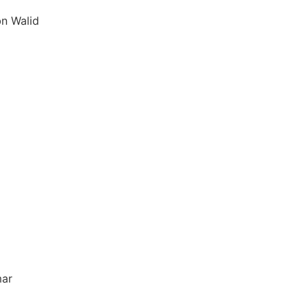
bn Walid
mar