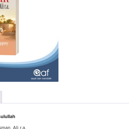
ulullah
man, Ali r.a.