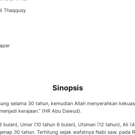
l Thaqqusy
aper
Sinopsis
gsung selama 30 tahun, kemudian Allah menyerahkan kekua
 menjadi kerajaan.” (HR Abu Dawud).
 bulan), Umar (10 tahun 6 bulan), Utsman (12 tahun), Ali (
genap 30 tahun. Terhitung sejak wafatnya Nabi saw. pada R