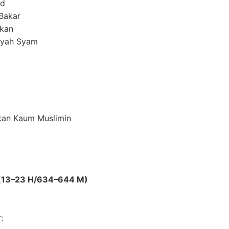
ad
Bakar
kkan
ayah Syam
kan Kaum Muslimin
 (13–23 H/634–644 M)
: