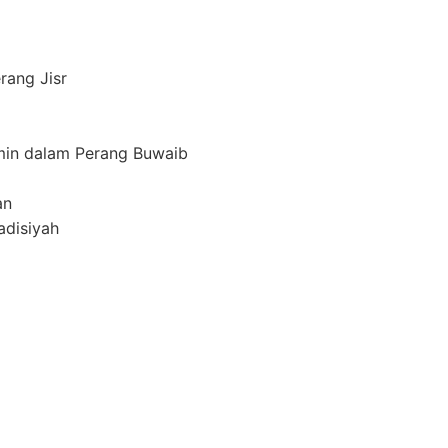
rang Jisr
in dalam Perang Buwaib
an
adisiyah