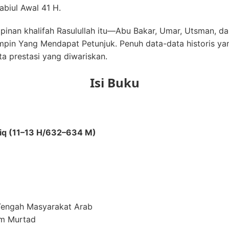
abiul Awal 41 H.
inan khalifah Rasulullah itu—Abu Bakar, Umar, Utsman, da
pin Yang Mendapat Petunjuk. Penuh data-data historis yang
ta prestasi yang diwariskan.
Isi Buku
iq (11–13 H/632–634 M)
Tengah Masyarakat Arab
um Murtad