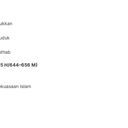
ukkan
uduk
hthab
–35 H/644–656 M)
kuasaan Islam