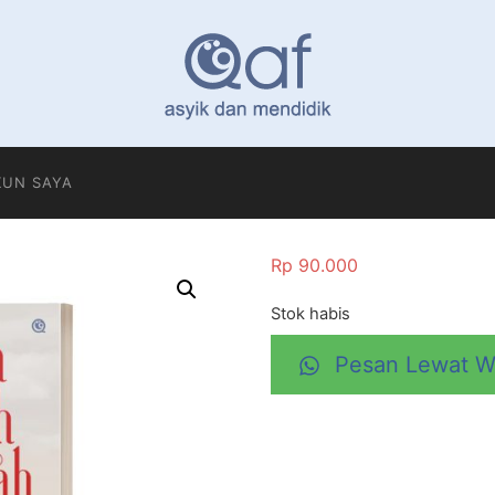
KUN SAYA
Rp
90.000
Stok habis
Pesan Lewat W