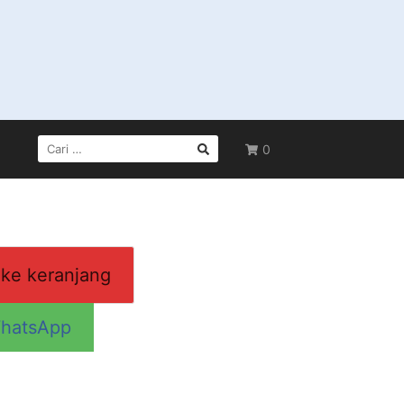
CARI
0
UNTUK:
ke keranjang
hatsApp