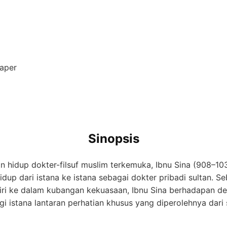
aper
Sinopsis
an hidup dokter-filsuf muslim terkemuka, Ibnu Sina (908–103
dup dari istana ke istana sebagai dokter pribadi sultan. 
i ke dalam kubangan kekuasa­an, Ibnu Sina berhadapan den
i istana lantaran perhatian khusus yang diperolehnya dari 