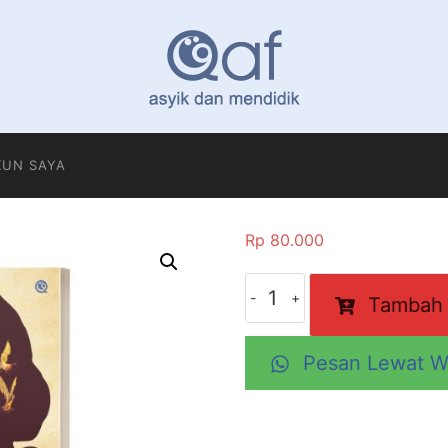
KUN SAYA
Rp
80.000
Kuantitas
Tambah 
Tawanan
Benteng
Lapis
Pesan Lewat W
Tujuh