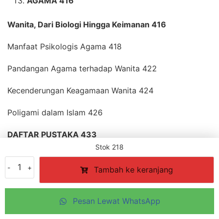
AGAMA 416
Wanita, Dari Biologi Hingga Keimanan 416
Manfaat Psikologis Agama 418
Pandangan Agama terhadap Wanita 422
Kecenderungan Keagamaan Wanita 424
Poligami dalam Islam 426
DAFTAR PUSTAKA 433
Stok 218
INDEKS 439
Kuantitas
Tambah ke keranjang
The
Psychology
Perlu bantuan?
of
Pesan Lewat WhatsApp
Women
Copyright © 2026 Layanan Reseller Penerbit Qaf