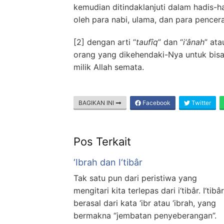
kemudian ditindaklanjuti dalam hadis-ha
oleh para nabi, ulama, dan para pencera
[2] dengan arti “
taufîq
” dan “
i‘ânah
” at
orang yang dikehendaki-Nya untuk bisa
milik Allah semata.
BAGIKAN INI
Facebook
Twitter
Pos Terkait
‘Ibrah dan I‘tibâr
Tak satu pun dari peristiwa yang
mengitari kita terlepas dari i‘tibâr. I‘tibâr
berasal dari kata ‘ibr atau ‘ibrah, yang
bermakna “jembatan penyeberangan”.