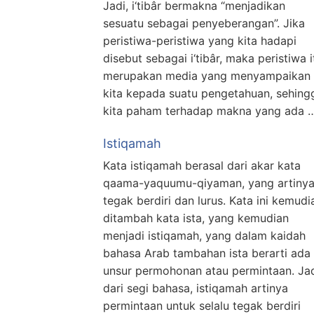
Jadi, i‘tibâr bermakna “menjadikan
sesuatu sebagai penyeberangan”. Jika
peristiwa-peristiwa yang kita hadapi
disebut sebagai i‘tibâr, maka peristiwa i
merupakan media yang menyampaikan
kita kepada suatu pengetahuan, sehing
kita paham terhadap makna yang ada 
Istiqamah
Kata istiqamah berasal dari akar kata
qaama-yaquumu-qiyaman, yang artiny
tegak berdiri dan lurus. Kata ini kemudi
ditambah kata ista, yang kemudian
menjadi istiqamah, yang dalam kaidah
bahasa Arab tambahan ista berarti ada
unsur permohonan atau permintaan. Ja
dari segi bahasa, istiqamah artinya
permintaan untuk selalu tegak berdiri