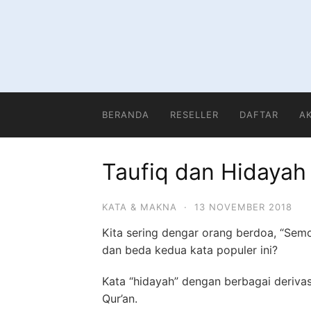
Langsung
ke
konten
BERANDA
RESELLER
DAFTAR
A
Taufiq dan Hidayah
KATA & MAKNA
·
13 NOVEMBER 2018
Kita sering dengar orang berdoa, “Sem
dan beda kedua kata populer ini?
Kata “hidayah” dengan berbagai derivas
Qur’an.