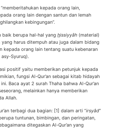
i “memberitahukan kepada orang lain,
pada orang lain dengan santun dan lemah
ghilangkan kebingungan”.
 baik berupa hal-hal yang
h
issiyyâh
(material)
n yang harus ditempuh atau juga dalam bidang
 kepada orang lain tentang suatu kebenaran
r asy-Syuruq).
si positif yaitu memberikan petunjuk kepada
mikian, fungsi Al-Qur’an sebagai kitab hidayah
f ini. Baca ayat 2 surah Thaha bahwa Al-Qur’an
seseorang, melainkan hanya memberikan
a Allah.
’an terbagi dua bagian: [1] dalam arti “
irsyâd
”
 berupa tuntunan, bimbingan, dan peringatan,
 sebagaimana ditegaskan Al-Qur’an yang