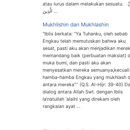
atau lurus dalam melakukan sesuatu. إِنَّ
الَّذِينَ …
Mukhlishin dan Mukhlashin
“Iblis berkata: “Ya Tuhanku, oleh sebab
Engkau telah memutuskan bahwa aku
sesat, pasti aku akan menjadikan mere
memandang baik (perbuatan maksiat) d
muka bumi, dan pasti aku akan
menyesatkan mereka semuanya,kecuali
hamba-hamba Engkau yang mukhlash d
antara mereka”.” (Q.S. Al-Hijr: 39-40) Da
dialog antara Allah Swt. dengan Iblis
la‘natullah ‘alaihi yang direkam oleh
rangkaian ayat …