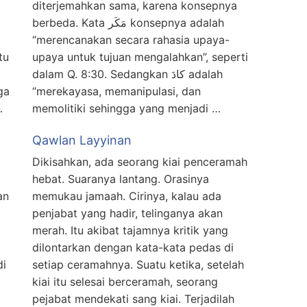
diterjemahkan sama, karena konsepnya
berbeda. Kata مَكَر konsepnya adalah
“merencanakan secara rahasia upaya-
tu
upaya untuk tujuan mengalahkan”, seperti
dalam Q. 8:30. Sedangkan كادَ adalah
ga
“merekayasa, memanipulasi, dan
…
memolitiki sehingga yang menjadi …
Qawlan Layyinan
Dikisahkan, ada seorang kiai penceramah
a
hebat. Suaranya lantang. Orasinya
an
memukau jamaah. Cirinya, kalau ada
penjabat yang hadir, telinganya akan
merah. Itu akibat tajamnya kritik yang
dilontarkan dengan kata-kata pedas di
di
setiap ceramahnya. Suatu ketika, setelah
kiai itu selesai berceramah, seorang
pejabat mendekati sang kiai. Terjadilah