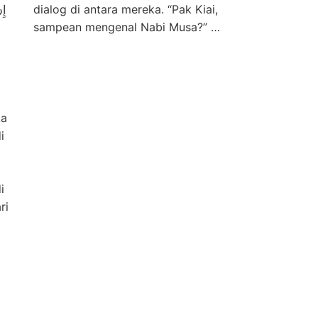
dialog di antara mereka. “Pak Kiai,
sampean mengenal Nabi Musa?” …
ka
i
i
ri