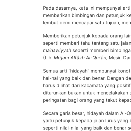
Pada dasarnya, kata ini mempunyai art
memberikan bimbingan dan petunjuk ke
lembut demi mencapai satu tujuan, men
Memberikan petunjuk kepada orang lain
seperti memberi tahu tentang satu jala
ma‘nawiyyah
seperti memberi bimbingan
(Lih.
Mu‘jam Alfâzh Al-Qur’ân
, Mesir, Da
Semua arti “hidayah” mempunyai konota
hal-hal yang baik dan benar. Dengan de
harus dilihat dari kacamata yang positi
diturunkan bukan untuk mencelakakan 
peringatan bagi orang yang takut kepad
Secara garis besar, hidayah dalam Al-Qur
yaitu petunjuk kepada jalan lurus yang
seperti nilai-nilai yang baik dan benar