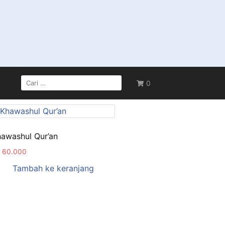
0
awashul Qur’an
60.000
Tambah ke keranjang